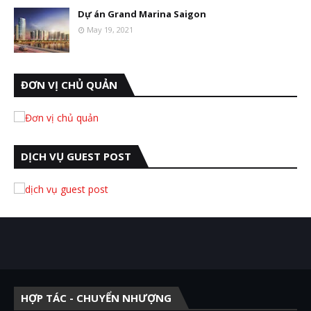
Dự án Grand Marina Saigon
May 19, 2021
ĐƠN VỊ CHỦ QUẢN
DỊCH VỤ GUEST POST
HỢP TÁC - CHUYỂN NHƯỢNG