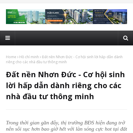
Home
Hồ chí minh
Đất nền Nhơn Đức - Cơ hội sinh lời hấp dẫn dành
riêng cho các nhà đầu tư thông minh
Đất nền Nhơn Đức - Cơ hội sinh
lời hấp dẫn dành riêng cho các
nhà đầu tư thông minh
Trong thời gian gần đây, thị trường BĐS hiện đang trở
nên sôi sục hơn bao giờ hết với làn sóng cực hot tại đất