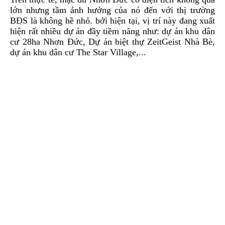
lớn nhưng tầm ảnh hưởng của nó đến với thị trường 
BĐS là không hề nhỏ. bởi hiện tại, vị trí này đang xuất 
hiện rất nhiều dự án đầy tiềm năng như: dự án khu dân 
cư 28ha Nhơn Đức, Dự án biệt thự ZeitGeist Nhà Bè, 
dự án khu dân cư The Star Village,...