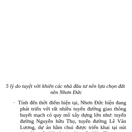
5 lý do tuyệt vời khiến các nhà đầu tư nên lựa chọn đất 
nền Nhơn Đức
·
Tính đến thời điểm hiện tại, Nhơn Đức hiện đang 
phát triển với rất nhiều tuyến đường giao thông 
huyết mạch có quy mô xây dựng lớn như: tuyến 
đường Nguyễn hữu Thọ, tuyến đường Lê Văn 
Lương, dự án hầm chui được triển khai tại nút 