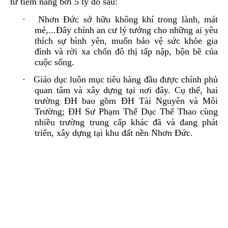
tư tiềm năng bởi 5 lý do sau:
·
Nhơn Đức sở hữu không khí trong lành, mát 
mẻ,...Đây chính an cư lý tưởng cho những ai yêu 
thích sự bình yên, muốn bảo vệ sức khỏe gia 
đình và rời xa chốn đô thị tấp nập, bộn bề của 
cuộc sống.
·
Giáo dục luôn mục tiêu hàng đầu được chính phủ 
quan tâm và xây dựng tại nơi đây. Cụ thể, hai 
trường ĐH bao gồm ĐH Tài Nguyên và Môi 
Trường; ĐH Sư Phạm Thể Dục Thể Thao cùng 
nhiều trường trung cấp khác đã và đang phát 
triển, xây dựng tại khu đất nền Nhơn Đức.