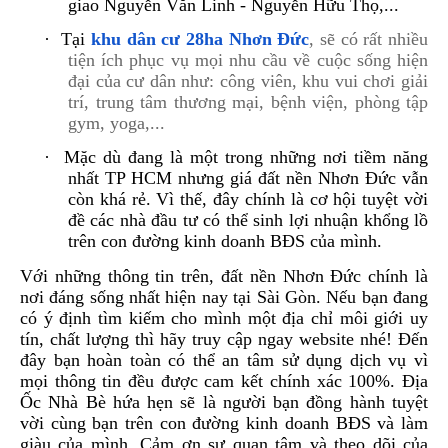
giao Nguyễn Văn Linh - Nguyễn Hữu Thọ,...
·
  T
ại 
khu dân cư 28ha Nhơn Đức
, sẽ có rất nhiều 
tiện ích phục vụ mọi nhu cầu về cuộc sống hiện 
đại của cư dân như: công viên, khu vui chơi giải 
trí, trung tâm thương mại, bệnh viện, phòng tập 
gym, yoga,...
·
Mặc dù đang là một trong những nơi tiềm năng 
nhất TP HCM nhưng giá đất nền Nhơn Đức vẫn 
còn khá rẻ. Vì thế, đây chính là cơ hội tuyệt vời 
đề các nhà đầu tư có thể sinh lợi nhuận khổng lồ 
trên con đường kinh doanh BĐS của mình.
Với những thông tin trên, đất nền Nhơn Đức chính là 
nơi đáng sống nhất hiện nay tại Sài Gòn. Nếu bạn đang 
có ý định tìm kiếm cho mình một địa chỉ môi giới uy 
tín, chất lượng thì hãy truy cập ngay website nhé! Đến 
đây bạn hoàn toàn có thể an tâm sử dụng dịch vụ vì 
mọi thông tin đều được cam kết chính xác 100%. Địa 
Ốc Nhà Bè hứa hẹn sẽ là người bạn đồng hành tuyệt 
vời cùng bạn trên con đường kinh doanh BĐS và làm 
giàu của mình. Cảm ơn sự quan tâm và theo dõi của 