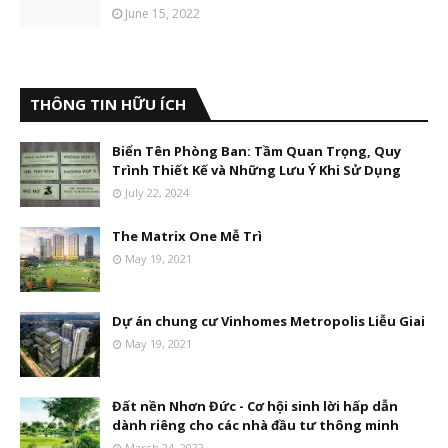
June 15, 2022
THÔNG TIN HỮU ÍCH
Biển Tên Phòng Ban: Tầm Quan Trọng, Quy
Trình Thiết Kế và Những Lưu Ý Khi Sử Dụng
July 22, 2024
The Matrix One Mễ Trì
May 19, 2021
Dự án chung cư Vinhomes Metropolis Liễu Giai
May 19, 2021
Đất nền Nhơn Đức - Cơ hội sinh lời hấp dẫn
dành riêng cho các nhà đầu tư thông minh
March 24, 2022